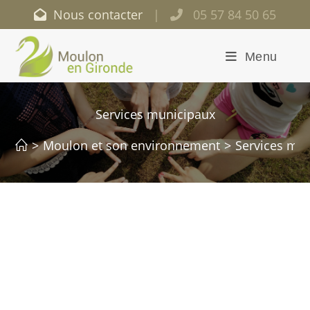
Nous contacter
|
05 57 84 50 65
Menu
Services municipaux
>
Moulon et son environnement
>
Services mu