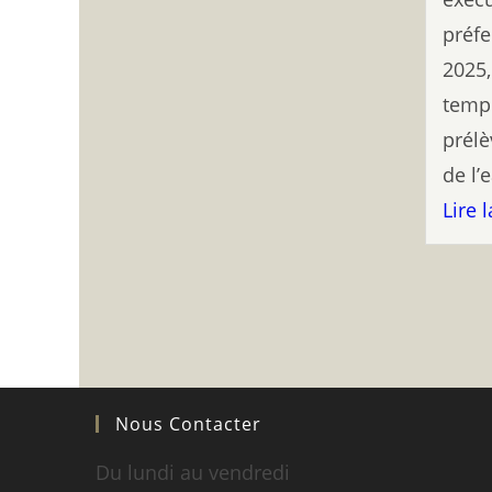
préfe
2025,
temp
prélè
de l’
Lire l
Nous Contacter
Du lundi au vendredi