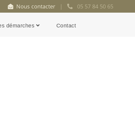
Nous contacter
|
05 57 84 50 65
es démarches
Contact